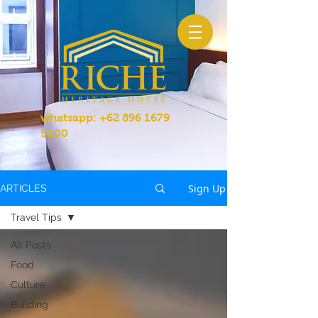
whatsapp:
+62 896 1679
5100
Sign Up
ARTICLES
Travel Tips
All Posts
Food
Culture
Building