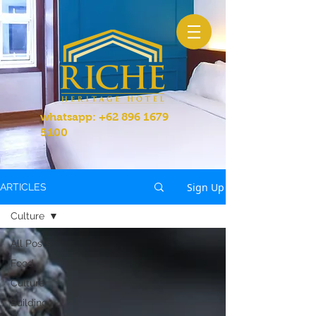
whatsapp:
+62 896 1679
5100
Sign Up
ARTICLES
Culture
All Posts
Food
Culture
Building