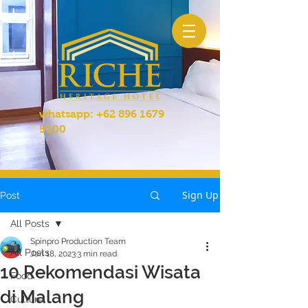
whatsapp:
+62 896 1679
5100
Sign Up
Post
All Posts
Spinpro Production Team
All Posts
Jan 18, 2023
3 min read
10 Rekomendasi Wisata
Food
di Malang
Culture