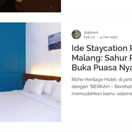
terus tinggal fokus nyiapke 
hangat. Baca Juga: Ide Sta
Sahur Praktis dan Buka Pu
Heritage Hotel Liburan di M
digiteam
M
Feb 23
4 min read
Ide Staycation
Malang: Sahur 
Buka Puasa Ny
Heritage Hotel
Riche Heritage Hotel, di ja
dengan “BERKAH – Berehat
memudahkan kamu selama b
gampang dan praktis. Baca 
Service di Riche Heritage H
Cafe Oey Malang yang Biki
Ramadhan di Tengah Kota Itu Menar
keluarga, Ramadhan kadang 