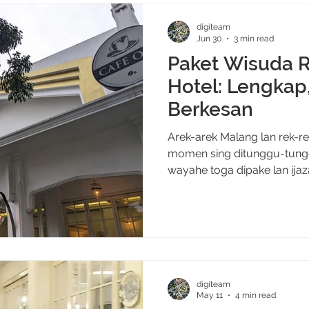
digiteam
Jun 30
3 min read
Paket Wisuda R
Hotel: Lengkap,
Berkesan
Arek-arek Malang lan rek-re
momen sing ditunggu-tung
wayahe toga dipake lan ija
seolah mandheg sebentar ng
ngrasakke banggane bareng
dirayakan di tempat yang 
selama ini. Riche Heritage Hotel menawarkan
Graduation Package yang d
momen perayaan wisuda len
digiteam
berkesan dengan harga han
May 11
4 min read