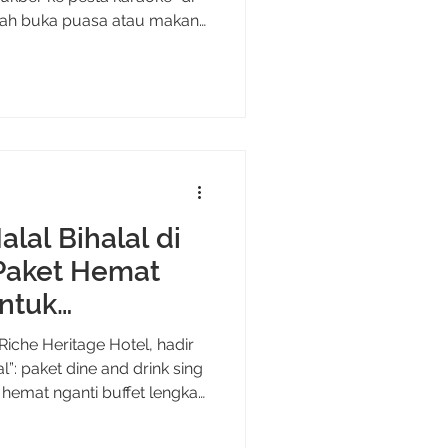
elah buka puasa atau makan
y, kamu dan rombongan
ya lewat program Fun
mbelian IDR 200.000 saja
 aneka makanan dan
lu keluar hotel, malammu
eriah dengan cara yang
roduktif dan
lal Bihalal di
 Paket Hemat
untuk
Riche Heritage Hotel, hadir
l”: paket dine and drink sing
t hemat nganti buffet lengkap
ari Rp 70.000/pax. Tinggal
ok karo format acaramu,