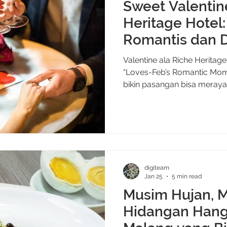
Sweet Valentin
Heritage Hotel:
Romantis dan D
di Cafe Oey
Valentine ala Riche Herita
“Loves-Feb’s Romantic Mom
bikin pasangan bisa merayaka
Lokasi hotel yang berada te
dan pasangan nggak perlu 
ke suasana romantis; begit
klasik, lampu hangat, dan 
langsung menyambut dari 
Konsepnya cocok untuk ka
digiteam
sibuk. A
Jan 25
5 min read
Musim Hujan, M
Hidangan Hanga