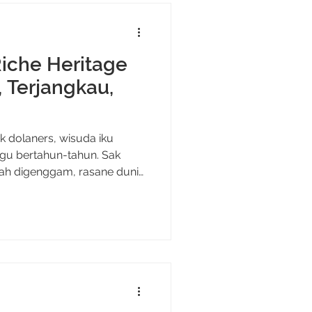
iche Heritage
 Terjangkau,
k dolaners, wisuda iku
gu bertahun-tahun. Sak
zah digenggam, rasane dunia
ijinke kowe lan keluarga
. Momen sakral itu layak
setara dengan perjuanganmu
irancang khusus untuk
gkap, terjangkau, dan
ya IDR 99.00