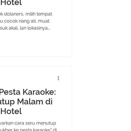
 Hotel
k dolaners, milih tempat
u cocok nang ati, muat
k akal, lan lokasinya
we lagi nyusun rencana
na elegan tapi tetep hemat,
lihan yang ada tepat di
dding Package yang
ang ingin menikah di
n, dan tetap
Pesta Karaoke:
utup Malam di
 Hotel
warkan cara seru menutup
ukber ke pesta karaoke” di