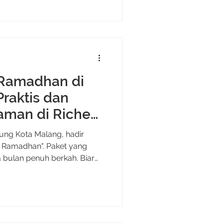
silaturahmi lan obrolan
ycation Ramadhan di Malang:
asa Nyaman di Riche
alang untuk Slow Traveler:
 Ramadhan di
Praktis dan
aman di Riche
ntung Kota Malang, hadir
 Ramadhan". Paket yang
ulan penuh berkah. Biar
Juga: Lunch Meeting Buffet
otel 8 Hidangan Hangat di
n Betah Kenapa Staycation
ik? Buat banyak
justru lebih sibuk