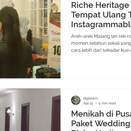
Riche Heritage
Tempat Ulang 
Instagrammabl
di Kantong
Areh-arek Malang lan rek-re
momen setahun sekali yang
cara lebih dari sekadar kue da
bingung: nyewa tempat sendi
per satu butuh waktu, dan
sebelum acaranya dimulai. 
ulang tahun untuk diri sendi
Riche Heritage Hotel punya
meringkas semua itu jadi leb
digiteam
dan teta
Apr 15
4 min read
Menikah di Pus
Paket Wedding