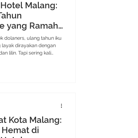
 Hotel Malang:
Tahun
e yang Ramah
k dolaners, ulang tahun iku
 layak dirayakan dengan
n lilin. Tapi sering kali
ri ribet, cari vendor satu
 budget udah mepet
Nek kowe lagi nyusun pesta
ri, pasangan, atau orang tua,
 satu paket yang bisa
ih simpel, lebih berkesan,
at Kota Malang:
 Hemat di