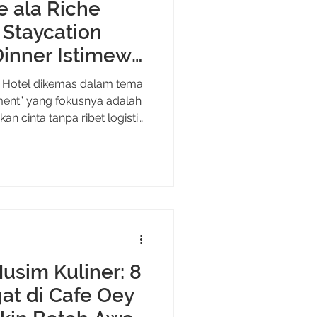
e ala Riche
 Staycation
inner Istimewa
ge Hotel dikemas dalam tema
ent” yang fokusnya adalah
n cinta tanpa ribet logistik.
pat di pusat kota bikin kamu
perjalanan jauh buat sampai
u masuk area hotel, nuansa
dekorasi bernuansa merah
lobby sampai meja makan.
mu yang kesehariannya
usim Kuliner: 8
t di Cafe Oey