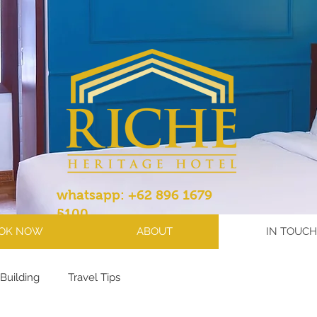
whatsapp: +62 896 1679
5100
OK NOW
ABOUT
IN TOUCH
Building
Travel Tips