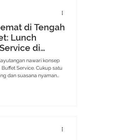
: kerja tetep jalan, anak
Hemat di Tengah
et: Lunch
Service di
 Hotel
 Kayutangan nawari konsep
 Buffet Service. Cukup satu
iang dan suasana nyaman
s, tanpa ribet ngurus
gung cari resto yang pas
 Meeting Tanpa Ribet di
sat Kota Malang. Lokasi iki
gala arah, dekat