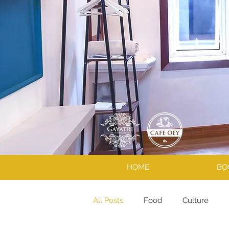
HOME
BO
All Posts
Food
Culture