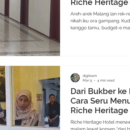
Riche Heritage
Areh-arek Malang lan rek-re
nikah iku ora gampang. Kud
kanggo tamu, budget-e masu
gampang dijangkau. Nek ko
pernikahan lan pengin suasa
coba pertimbangkan satu pi
jantung Kota Malang iki. Riche Heritage Hotel
menghadirkan Super Deal We
dirancang untuk pasangan y
digiteam
tempat bersejarah, berkesa
Mar 9
4 min read
Dari Bukber ke 
Cara Seru Men
Riche Heritage
Riche Heritage Hotel mena
malam lewat konsep “dari b