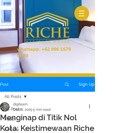
whatsapp:
+62 896 1679
5100
Sign Up
Post
All Posts
digiteam
All Posts
Dec 8, 2025
5 min read
Menginap di Titik Nol
Food
Kota: Keistimewaan Riche
Culture