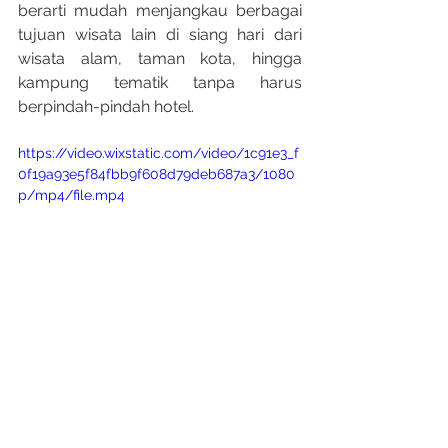
berarti mudah menjangkau berbagai 
tujuan wisata lain di siang hari dari 
wisata alam, taman kota, hingga 
kampung tematik tanpa harus 
berpindah-pindah hotel.
https://video.wixstatic.com/video/1c91e3_f
0f19a93e5f84fbb9f608d79deb687a3/1080
p/mp4/file.mp4
Sentuhan Kuliner dan 
Relaksasi di Dalam Hotel
	Nilai plus lain dari menginap di 