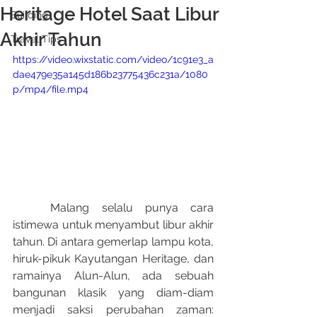
Heritage Hotel Saat Libur
Building
Akhir Tahun
Travel Tips
https://video.wixstatic.com/video/1c91e3_a
dae479e35a145d186b23775436c231a/1080
p/mp4/file.mp4
	Malang selalu punya cara 
istimewa untuk menyambut libur akhir 
tahun. Di antara gemerlap lampu kota, 
hiruk-pikuk Kayutangan Heritage, dan 
ramainya Alun-Alun, ada sebuah 
bangunan klasik yang diam-diam 
menjadi saksi perubahan zaman: 