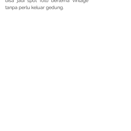
bisa jadi spot foto bertema vintage 
tanpa perlu keluar gedung.