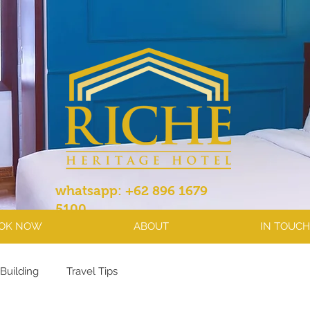
whatsapp: +62 896 1679
5100
OK NOW
ABOUT
IN TOUCH
Building
Travel Tips