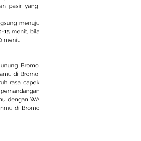
n pasir yang  
angsung menuju 
15 menit, bila 
0 menit.
Gunung Bromo. 
amu di Bromo, 
uh rasa capek 
a pemandangan 
nmu dengan WA 
anmu di Bromo 