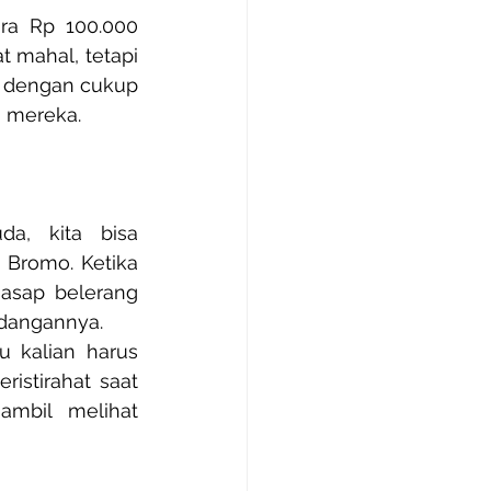
ra Rp 100.000 
 mahal, tetapi 
t dengan cukup 
a mereka.
a, kita bisa 
Bromo. Ketika 
asap belerang 
dangannya. 
 kalian harus 
istirahat saat 
mbil melihat 