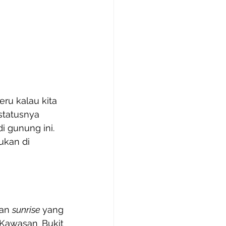
ru kalau kita 
statusnya 
i gunung ini. 
ukan di 
an 
sunrise 
yang 
Kawasan Bukit 