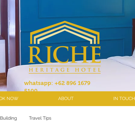
whatsapp: +62 896 1679
5100
OK NOW
ABOUT
IN TOUCH
Building
Travel Tips