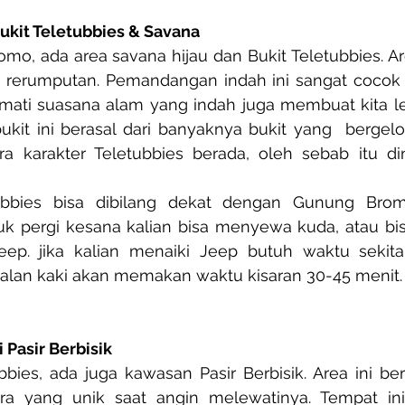
kit Teletubbies & Savana
romo, ada area savana hijau dan Bukit Teletubbies. Are
rerumputan. Pemandangan indah ini sangat cocok 
mati suasana alam yang indah juga membuat kita le
ukit ini berasal dari banyaknya bukit yang  bergel
a karakter Teletubbies berada, oleh sebab itu din
ubbies bisa dibilang dekat dengan Gunung Bromo
tuk pergi kesana kalian bisa menyewa kuda, atau bi
p. jika kalian menaiki Jeep butuh waktu sekitar
jalan kaki akan memakan waktu kisaran 30-45 menit.
 Pasir Berbisik
bbies, ada juga kawasan Pasir Berbisik. Area ini beris
ra yang unik saat angin melewatinya. Tempat ini