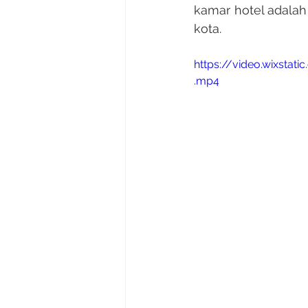
kamar hotel adalah
kota.
https://video.wixst
.mp4