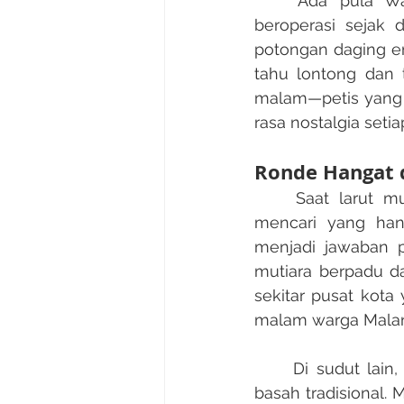
	Ada pula Warung Nasi Brintik (sering disebut Rawon Brintik) yang sudah 
beroperasi sejak 
potongan daging em
tahu lontong dan 
malam—petis yang 
rasa nostalgia seti
Ronde Hangat 
	Saat larut mulai turun, suhu Malang yang dingin mengundang orang untuk 
mencari yang hang
menjadi jawaban pa
mutiara berpadu d
sekitar pusat kota 
malam warga Malang
	Di sudut lain, pedagang jajanan pasar menjajakan klepon, lupis, cenil, dan kue 
basah tradisional. 