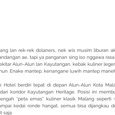
ndangan ae, tapi ya panganan sing iso nggawa rasa 
kitar Alun-Alun lan Kayutangan, kebak kuliner legen
ahun. Enake mantep, kenangane luwih mantep maneh
ari koridor Kayutangan Heritage. Posisi ini membu
tengah “peta emas” kuliner klasik Malang seperti 
ampai kedai ronde hangat, semua bisa dijangkau de
saja.​