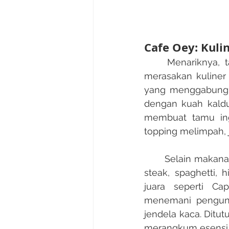
Cafe Oey: Kuli
	Menariknya, tamu Riche Heritage Hotel tidak perlu selalu keluar hotel untuk 
merasakan kuliner
yang menggabungka
dengan kuah kaldu
membuat tamu ing
topping melimpah, 
	Selain makanan berat, Cafe Oey juga dikenal dengan menu western seperti sirloin 
steak, spaghetti,
juara seperti Ca
menemani pengunju
jendela kaca. Ditut
merangkum esensi k