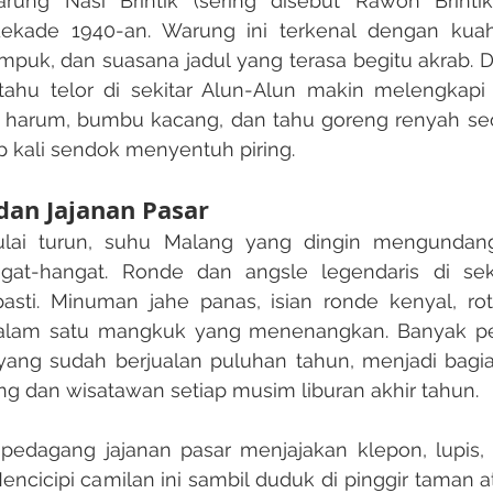
dekade 1940-an. Warung ini terkenal dengan kuah
puk, dan suasana jadul yang terasa begitu akrab. D
tahu telor di sekitar Alun-Alun makin melengkapi 
harum, bumbu kacang, dan tahu goreng renyah se
ap kali sendok menyentuh piring.
dan Jajanan Pasar
at-hangat. Ronde dan angsle legendaris di seki
sti. Minuman jahe panas, isian ronde kenyal, roti
alam satu mangkuk yang menenangkan. Banyak pen
yang sudah berjualan puluhan tahun, menjadi bagian 
 dan wisatawan setiap musim liburan akhir tahun.​
Mencicipi camilan ini sambil duduk di pinggir taman a