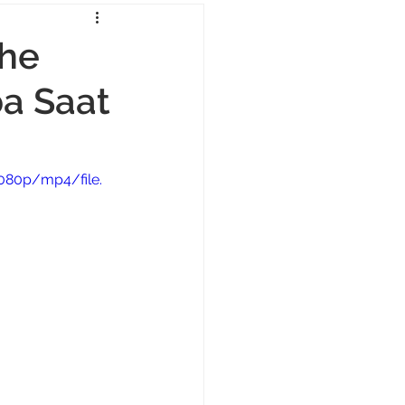
che
ba Saat
080p/mp4/file.