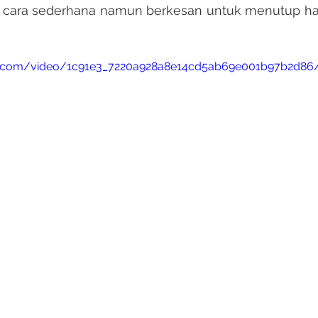
 cara sederhana namun berkesan untuk menutup hari 
atic.com/video/1c91e3_7220a928a8e14cd5ab69e001b97b2d86