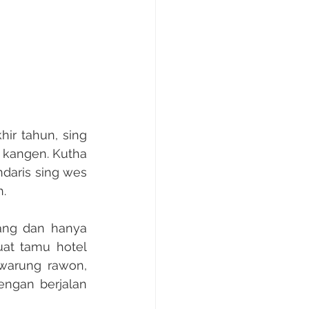
kangen. Kutha 
daris sing wes 
.
at tamu hotel 
warung rawon, 
ngan berjalan 