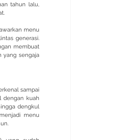
n tahun lalu, 
​​
ntas generasi. 
ingan membuat 
 yang sengaja 
l dengan kuah 
hingga dengkul 
 menjadi menu 
un.​