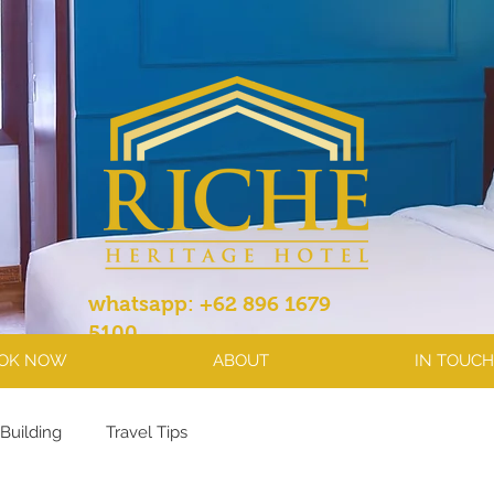
whatsapp: +62 896 1679
5100
OK NOW
ABOUT
IN TOUCH
Building
Travel Tips