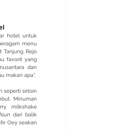
el
 beragam menu 
 Tanjung Rejo 
 favorit yang 
usantara dan 
u makan apa”.​
but. Minuman 
ry milkshake 
n dari balik 
afe Oey seakan 