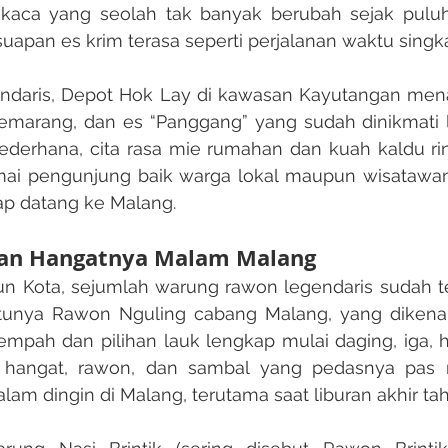
 kaca yang seolah tak banyak berubah sejak puluha
uapan es krim terasa seperti perjalanan waktu singkat.
emarang, dan es “Panggang” yang sudah dinikmati li
ederhana, cita rasa mie rumahan dan kuah kaldu r
amai pengunjung baik warga lokal maupun wisatawan
iap datang ke Malang.​
dan Hangatnya Malam Malang
satunya Rawon Nguling cabang Malang, yang dikena
empah dan pilihan lauk lengkap mulai daging, iga, 
si hangat, rawon, dan sambal yang pedasnya pas
m dingin di Malang, terutama saat liburan akhir tah