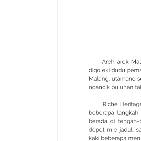
	Areh-arek Malang lan rek-rek dolaners, nek wis musim liburan akhir tahun, sing 
digoleki dudu pema
Malang, utamane se
ngancik puluhan t
	Riche Heritage Hotel berdiri tepat di depan Alun-Alun Kota Malang dan hanya 
beberapa langkah d
berada di tengah-
depot mie jadul, s
kaki beberapa menit 