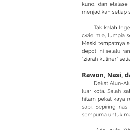
kuno, dan etalase
menjadikan setiap s
	Tak kalah legendaris, Depot Hok Lay di kawasan Kayutangan menawarkan menu 
cwie mie, lumpia s
Meski tempatnya s
depot ini selalu r
“ziarah kuliner” set
Rawon, Nasi, 
	Dekat Alun-Alun Kota, sejumlah warung rawon legendaris sudah terkenal sampai 
luar kota. Salah 
hitam pekat kaya r
sapi. Sepiring na
sempurna untuk mala