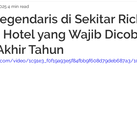
2025
4 min read
Legendaris di Sekitar Ri
 Hotel yang Wajib Dico
Akhir Tahun
tic.com/video/1c91e3_f0f19a93e5f84fbb9f608d79deb687a3/1