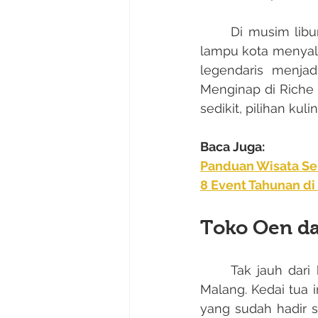
	Di musim liburan akhir tahun, kawasan ini makin hidup sampai malam. Lampu-
lampu kota menyala
legendaris menjad
Menginap di Riche H
sedikit, pilihan kul
Baca Juga:
Panduan Wisata Seh
8 Event Tahunan di
Toko Oen da
	Tak jauh dari hotel, Toko Oen menjadi salah satu ikon terpenting kuliner klasik 
Malang. Kedai tua 
yang sudah hadir s