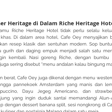
ner Heritage di Dalam Riche Heritage Hot
 khas. Di dalam area hotel, Cafe Oey menyajikan
n resep klasik dan sentuhan modern. Sop buntut
 gurih dan daging empuk menjadi salah satu menu
in kembali. Nasi goreng Riche, dengan bumbu n
juga sering disebut “menu andalan kalau bingung ma
 hingga pannekoek Amsterdam yang manis dan lem
ppuccino, Dayu Jegeg Americano, dan strawber
ng yang ingin duduk santai memandangi Alun-Alu
up dengan dessert banana split, sesi nongkrong di C
uliner dan nostalgia Malang dalam satu meja.​