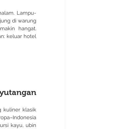
ung di warung 
akin hangat. 
: keluar hotel 
ayutangan
opa–Indonesia 
rsi kayu, ubin 