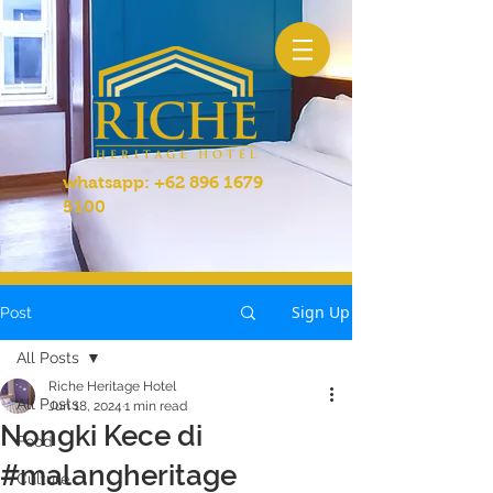
whatsapp:
+62 896 1679
5100
Sign Up
Post
All Posts
Riche Heritage Hotel
All Posts
Jun 18, 2024
1 min read
Nongki Kece di
Food
#malangheritage
Culture