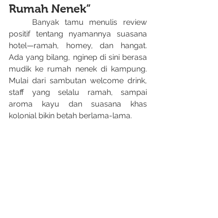
Rumah Nenek”
	Banyak tamu menulis review 
positif tentang nyamannya suasana 
hotel—ramah, homey, dan hangat. 
Ada yang bilang, nginep di sini berasa 
mudik ke rumah nenek di kampung. 
Mulai dari sambutan welcome drink, 
staff yang selalu ramah, sampai 
aroma kayu dan suasana khas 
kolonial bikin betah berlama-lama.
	Tak sedikit juga yang menyebut, 
setiap momen staycation di sini selalu 
menghadirkan kejutan manis baik saat 
sarapan, malam mingguan, maupun 
saat mengeksplor sudut-sudut hotel 
buat hunting foto.