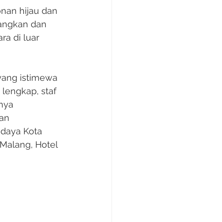
nan hijau dan 
angkan dan 
a di luar 
yang istimewa 
lengkap, staf 
nya 
an 
daya Kota 
Malang, Hotel 