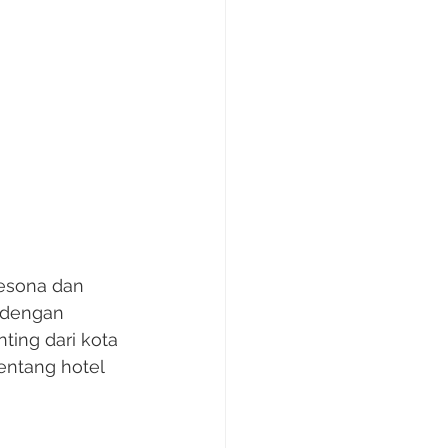
esona dan 
l dengan 
ting dari kota 
entang hotel 