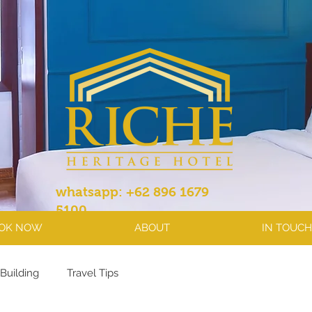
whatsapp: +62 896 1679
5100
OK NOW
ABOUT
IN TOUCH
Building
Travel Tips