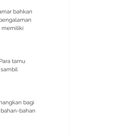
kamar bahkan 
 pengalaman 
 memiliki 
 Para tamu 
 sambil 
nangkan bagi 
n bahan-bahan 