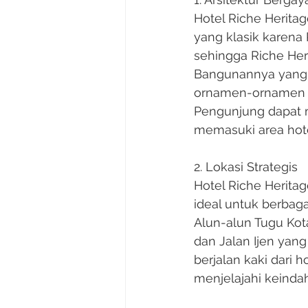
Hotel Riche Herita
yang klasik karena 
sehingga Riche Heri
Bangunannya yang m
ornamen-ornamen a
Pengunjung dapat m
memasuki area hote
2. Lokasi Strategis
Hotel Riche Heritag
ideal untuk berbagai
Alun-alun Tugu Ko
dan Jalan Ijen yan
berjalan kaki dari 
menjelajahi keinda