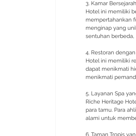
3. Kamar Bersejara
Hotel ini memiliki
mempertahankan fur
menginap yang unik
sentuhan berbeda,
4. Restoran denga
Hotel ini memiliki
dapat menikmati hid
menikmati pemandan
5. Layanan Spa y
Riche Heritage Ho
para tamu. Para a
alami untuk member
6. Taman Tropis ya