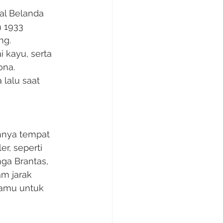
al Belanda 
n 1933 
ng. 
 kayu, serta 
na. 
lalu saat 
annya tempat 
r, seperti 
a Brantas, 
m jarak 
tamu untuk 