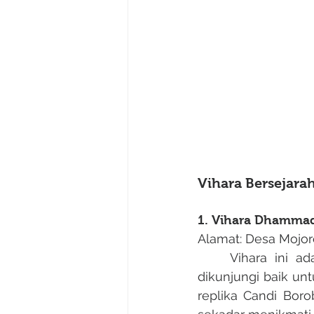
Vihara Bersejara
1. Vihara Dhamma
Alamat: Desa Mojore
	Vihara ini adalah pusat ajaran Buddha Theravada di Jawa Timur dan sering 
dikunjungi baik un
replika Candi Boro