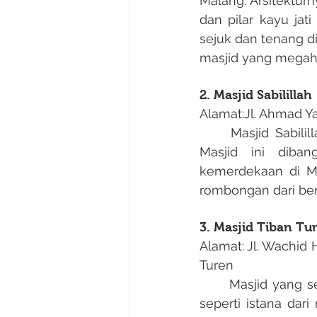
Malang. Arsitektu
dan pilar kayu jat
sejuk dan tenang di
masjid yang megah
2. Masjid Sabilillah
Alamat:Jl. Ahmad Ya
	Masjid Sabilillah dikenal dengan arsitektur modern dan sejarah perjuangannya. 
Masjid ini diba
kemerdekaan di Mala
rombongan dari ber
3. Masjid Tiban Tu
Alamat:
Jl. Wachid 
Turen
	Masjid yang sering disebut “Masjid Seribu Pintu” ini punya arsitektur sangat unik, 
seperti istana dar