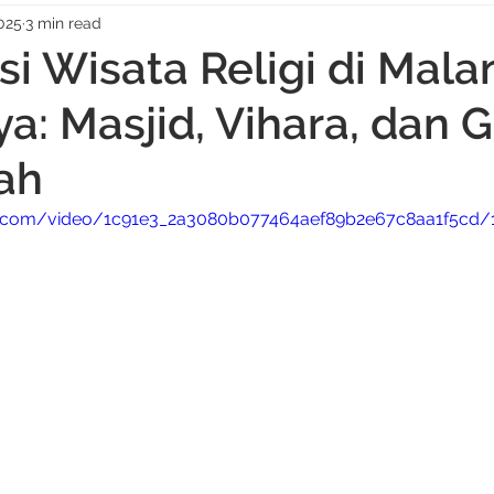
025
3 min read
si Wisata Religi di Mal
ya: Masjid, Vihara, dan 
ah
tic.com/video/1c91e3_2a3080b077464aef89b2e67c8aa1f5cd/