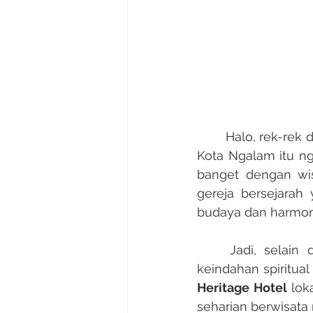
	Halo, rek-rek dolaners lan wisatawan sing pengen ngrasakke Malang dari sisi lain! 
Kota Ngalam itu ng
banget dengan wisa
gereja bersejarah 
budaya dan harmon
	Jadi, selain dolan, kamu juga bisa sekaligus belajar sejarah dan menikmati 
keindahan spiritual
Heritage Hotel
 lok
seharian berwisata r