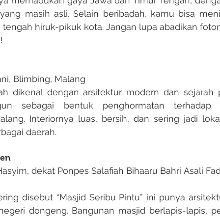
rnya memadukan gaya Jawa dan Timur Tengah, denga
i yang masih asli. Selain beribadah, kamu bisa men
 tengah hiruk-pikuk kota. Jangan lupa abadikan fotom
!
ni, Blimbing, Malang
ngun sebagai bentuk penghormatan terhadap p
ng. Interiornya luas, bersih, dan sering jadi lokasi
bagai daerah.
ren
Hasyim, dekat Ponpes Salafiah Bihaaru Bahri Asali Fadl
i negeri dongeng. Bangunan masjid berlapis-lapis, 