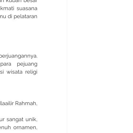
n kubah besar 
ikmati suasana 
u di pelataran 
ara pejuang 
 wisata religi 
aailir Rahmah, 
penuh ornamen, 