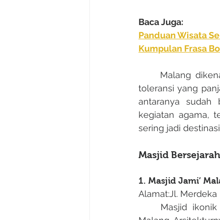
Baca Juga:
Panduan Wisata Seh
Kumpulan Frasa Bo
	Malang dikenal sebagai kota pendidikan dan budaya yang juga punya sejarah 
toleransi yang pan
antaranya sudah 
kegiatan agama, te
sering jadi destinasi
Masjid Bersejara
1. Masjid Jami’ Ma
Alamat:Jl. Merdeka
	Masjid ikonik ini berdiri sejak awal 1900-an dan jadi pusat kegiatan Islam di 