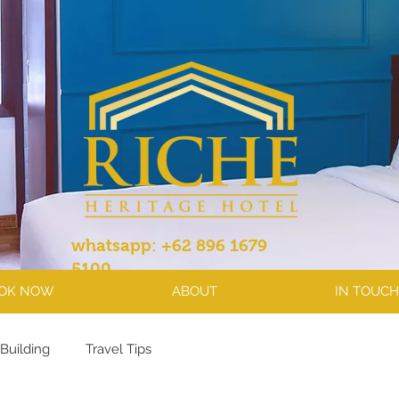
whatsapp: +62 896 1679
5100
OK NOW
ABOUT
IN TOUCH
Building
Travel Tips