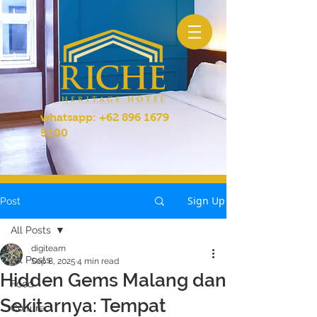
whatsapp:
+62 896 1679
5100
Sign Up
Post
All Posts
digiteam
All Posts
Sep 8, 2025
4 min read
Hidden Gems Malang dan
Food
Sekitarnya: Tempat
Culture