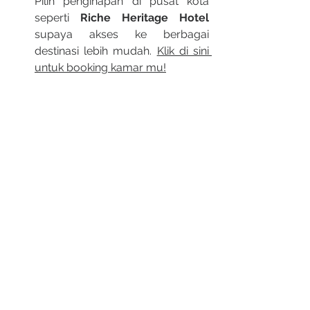
Pilih penginapan di pusat kota 
seperti 
Riche Heritage Hotel
supaya akses ke berbagai 
destinasi lebih mudah. 
Klik di sini 
untuk booking kamar mu!
Menginap di Riche 
Heritage Hotel: 
Strategis, Terjangkau, & 