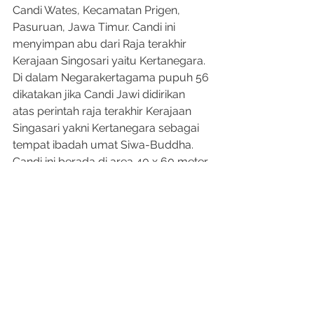
Candi Wates, Kecamatan Prigen, 
Pasuruan, Jawa Timur. Candi ini 
menyimpan abu dari Raja terakhir 
Kerajaan Singosari yaitu Kertanegara. 
Di dalam Negarakertagama pupuh 56 
dikatakan jika Candi Jawi didirikan 
atas perintah raja terakhir Kerajaan 
Singasari yakni Kertanegara sebagai 
tempat ibadah umat Siwa-Buddha. 
Candi ini berada di area 40 x 60 meter 
persegi yang dikelilingi pagar bata 2 
meter dan dikelilingi parit berhias 
buang teratai dengan bentuk candi 
berkaki Siwa dan pundak Buddha. 
Tinggi candi ini 24.5 meter dengan 
panjang 14.2 meter serta lebar 9.5 
meter.