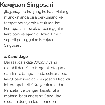
Kerajaan Singosari
Building
Jika anda berkunjung ke kota Malang, 
Travel Tips
mungkin anda bisa berkunjung ke 
tempat bersejarah untuk melihat 
kemegahan arsitektur peninggalan 
kerajaan-kerajaan di Jawa Timur 
seperti peninggalan Kerajaan 
Singosari.
1. Candi Jago
Berasal dari kata 
Jajaghu
 yang 
diambil dari Kitab Negarakertagama, 
candi ini dibangun pada sekitar abad 
ke-13 oleh kerajaan Singosari. Di candi 
ini terdapat relief Kunjarakarna dan 
Pancatantra dengan keseluruhan 
material batu andeshit. Candi Jagi 
disusun dengan teras punden 