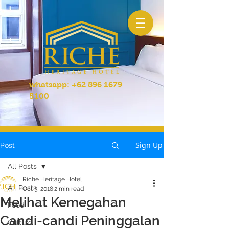
whatsapp:
+62 896 1679
5100
Sign Up
Post
All Posts
Riche Heritage Hotel
All Posts
Oct 3, 2018
2 min read
Melihat Kemegahan
Food
Candi-candi Peninggalan
Culture