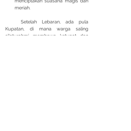
menciptakan suasana magis dan 
meriah.​
	Setelah Lebaran, ada pula 
Kupatan, di mana warga saling 
silaturahmi membawa ketupat dan 
lauk pauk, mempererat tali 
persaudaraan antarwarga.
https://video.wixstatic.com/video/1c91e3_f
0f19a93e5f84fbb9f608d79deb687a3/1080
p/mp4/file.mp4
Riche Heritage Hotel: 
Menginap Sambil 