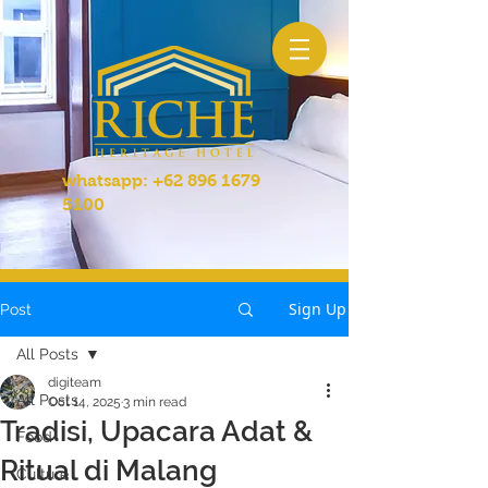
whatsapp:
+62 896 1679
5100
Sign Up
Post
All Posts
digiteam
All Posts
Oct 14, 2025
3 min read
Tradisi, Upacara Adat &
Food
Ritual di Malang
Culture